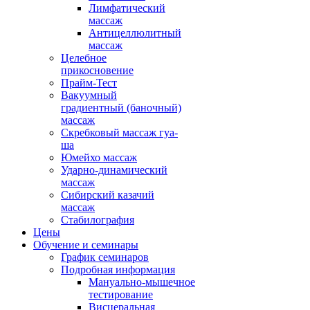
Лимфатический
массаж
Антицеллюлитный
массаж
Целебное
прикосновение
Прайм-Тест
Вакуумный
градиентный (баночный)
массаж
Скребковый массаж гуа-
ша
Юмейхо массаж
Ударно-динамический
массаж
Сибирский казачий
массаж
Стабилография
Цены
Обучение и семинары
График семинаров
Подробная информация
Мануально-мышечное
тестирование
Висцеральная