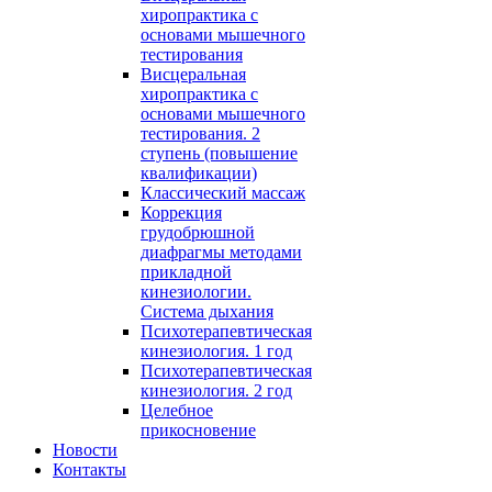
хиропрактика с
основами мышечного
тестирования
Висцеральная
хиропрактика с
основами мышечного
тестирования. 2
ступень (повышение
квалификации)
Классический массаж
Коррекция
грудобрюшной
диафрагмы методами
прикладной
кинезиологии.
Система дыхания
Психотерапевтическая
кинезиология. 1 год
Психотерапевтическая
кинезиология. 2 год
Целебное
прикосновение
Новости
Контакты