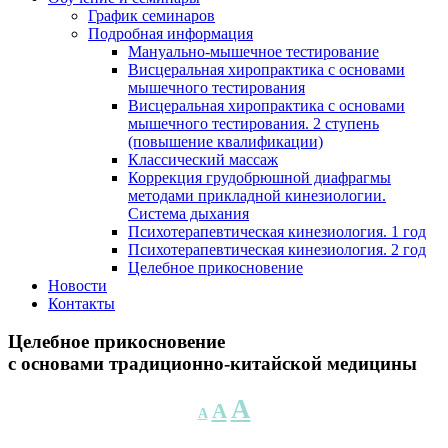
График семинаров
Подробная информация
Мануально-мышечное тестирование
Висцеральная хиропрактика с основами
мышечного тестирования
Висцеральная хиропрактика с основами
мышечного тестирования. 2 ступень
(повышение квалификации)
Классический массаж
Коррекция грудобрюшной диафрагмы
методами прикладной кинезиологии.
Система дыхания
Психотерапевтическая кинезиология. 1 год
Психотерапевтическая кинезиология. 2 год
Целебное прикосновение
Новости
Контакты
Целебное прикосновение
с основами традиционно-китайской медицины
Уменьшите
Сбросить
Увеличьте
A
A
A
размер
размер
размер
шрифта.