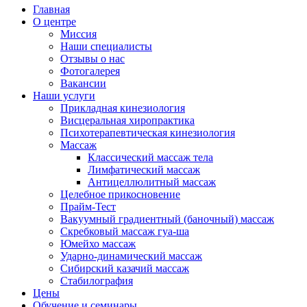
Главная
О центре
Миссия
Наши специалисты
Отзывы о нас
Фотогалерея
Вакансии
Наши услуги
Прикладная кинезиология
Висцеральная хиропрактика
Психотерапевтическая кинезиология
Массаж
Классический массаж тела
Лимфатический массаж
Антицеллюлитный массаж
Целебное прикосновение
Прайм-Тест
Вакуумный градиентный (баночный) массаж
Скребковый массаж гуа-ша
Юмейхо массаж
Ударно-динамический массаж
Сибирский казачий массаж
Стабилография
Цены
Обучение и семинары